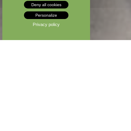
Deny all cookies
Personalize
Privacy policy
MENTIONS LÉGALES
Éditeur
BIKE CENTER
SARL au capital de
10 000,00
€
RCS DE VILLE 513 259 222
SIRET 48489638600030
Numéro TVA intracommunautaire : FR55484896386
Code d’activité : Commerce de détail d’articles de